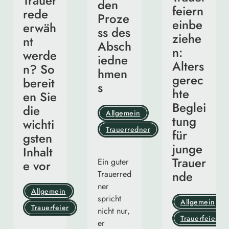
Trauer
den
feiern
rede
Proze
einbe
erwäh
ss des
ziehe
nt
Absch
n:
werde
iedne
Alters
n? So
hmen
gerec
bereit
s
hte
en Sie
Beglei
die
Allgemein
tung
wichti
Trauerredner
für
gsten
junge
Inhalt
Trauer
Ein guter
e vor
nde
Trauerred
ner
Allgemein
spricht
Allgemein
Trauerfeier
nicht nur,
Trauerfeier
er