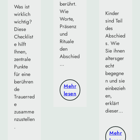
berührt.
Was ist
Wie
Kinder
wirklich
Worte,
sind Teil
wichtig?
Präsenz
des
Diese
und
Abschied
Checklist
Rituale
s. Wie
e hilft
den
Sie ihnen
Ihnen,
Abschied
altersger
zentrale
…
echt
Punkte
begegne
für eine
n und sie
berühren
Mehr
einbezieh
de
lesen
en,
Trauerred
erklärt
e
dieser…
zusamme
nzustellen
.
Mehr