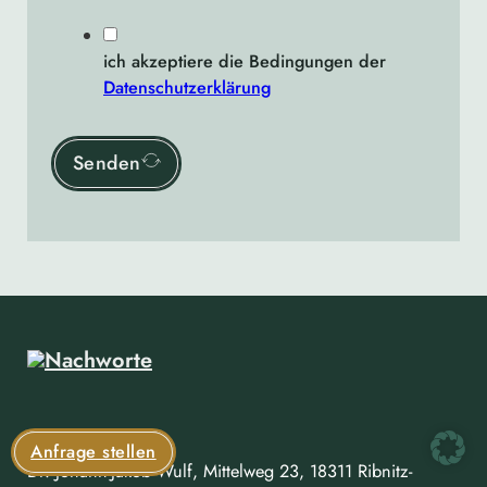
ich akzeptiere die Bedingungen der
Datenschutzerklärung
Senden
Firmensitz:
Anfrage stellen
Dr. Johann-Jakob Wulf, Mittelweg 23, 18311 Ribnitz-