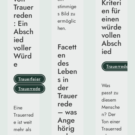
Kriteri
Trauer
en für
reden
einen
: Ein
würde
Absch
vollen
ied
Absch
Facett
voller
ied
en
Würd
des
e
Trauerrede
Leben
s in
Trauerfeier
Was
der
Trauerrede
passt zu
Trauer
diesem
rede
Mensche
Eine
– was
n? Der
Trauerred
Ange
Ton einer
e ist weit
hörig
Trauerred
mehr als