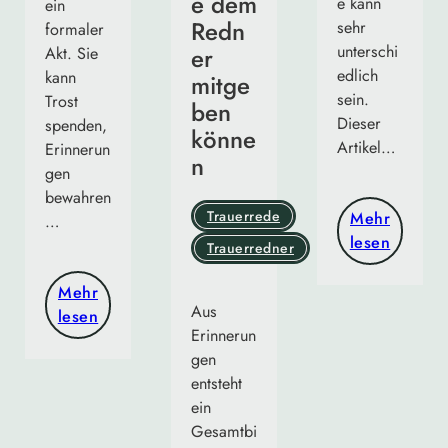
e dem
e kann
ein
Redn
sehr
formaler
unterschi
er
Akt. Sie
edlich
kann
mitge
sein.
Trost
ben
Dieser
spenden,
könne
Artikel…
Erinnerun
n
gen
bewahren
Trauerrede
Mehr
…
lesen
Trauerredner
Mehr
Aus
lesen
Erinnerun
gen
entsteht
ein
Gesamtbi