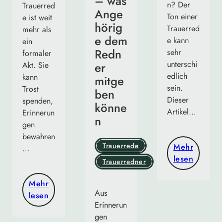
– was
n? Der
Trauerred
Ange
Ton einer
e ist weit
hörig
Trauerred
mehr als
e dem
e kann
ein
Redn
sehr
formaler
unterschi
er
Akt. Sie
edlich
kann
mitge
sein.
Trost
ben
Dieser
spenden,
könne
Artikel…
Erinnerun
n
gen
bewahren
Trauerrede
Mehr
…
lesen
Trauerredner
Mehr
Aus
lesen
Erinnerun
gen