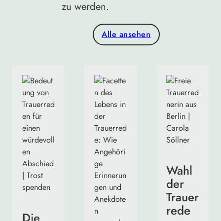
zu werden.
Alle ansehen
Wahl
der
Trauer
rede
Die